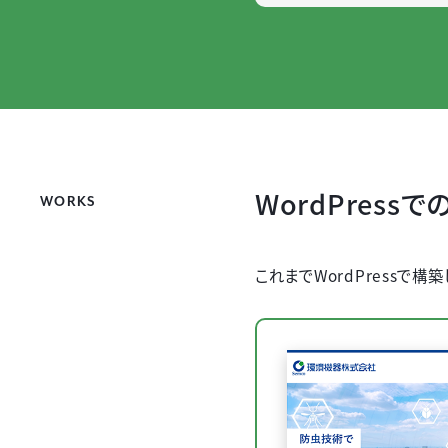
WordPress
WORKS
これまでWordPressで